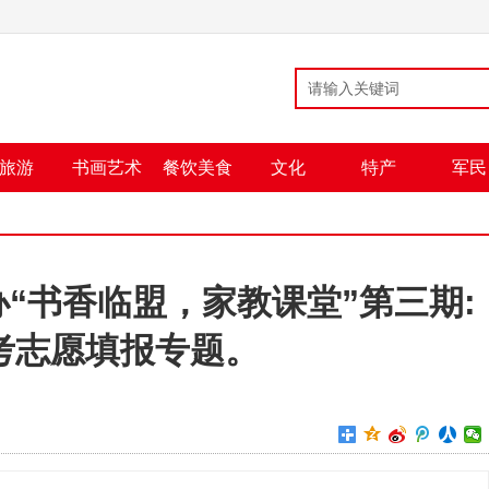
旅游
书画艺术
餐饮美食
文化
特产
军民
“书香临盟，家教课堂”第三期:
考志愿填报专题。