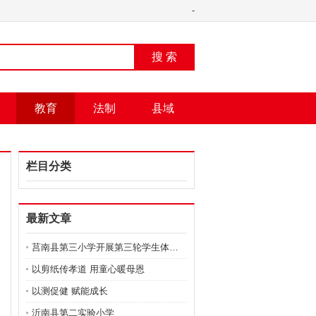
-
搜 索
教育
法制
县域
栏目分类
最新文章
莒南县第三小学开展第三轮学生体质健康抽测
以剪纸传孝道 用童心暖母恩
以测促健 赋能成长
沂南县第二实验小学 ​