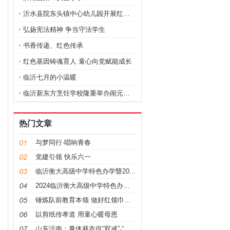
沂水县院东头镇中心幼儿园开展红色绘本讲读活动
弘扬宪法精神 争当守法学生
书香传递、红色传承
红色基因铸魂育人 童心向党赋能成长
临沂七月的小温暖
临沂新东方烹饪学校隆重举办闹元宵美食品鉴会
热门文章
与梦同行·唱响青春
党建引领 快乐六一
临沂衡大高级中学特色办学暨2024秋季招生家长开放
2024临沂衡大高级中学特色办学暨学生家长开放日活
锤炼队前教育本领 做好红领巾的引路人
以剪纸传孝道 用童心暖母恩
山东沂南：量体裁衣促“双减”·“督导”并用增特色