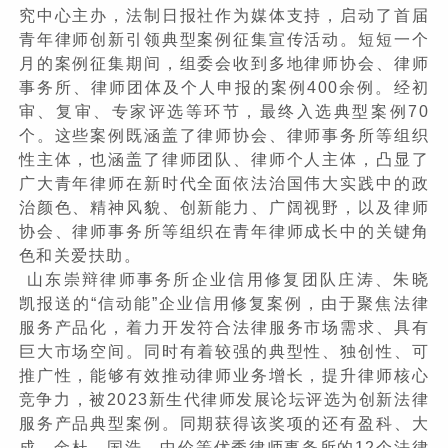
究中心主办，法制日报社作为媒体支持，启动了首届
青年律师创新引领典型案例征集宣传活动。短短一个
月的案例征集期间，组委会收到多地律师协会、律师
事务所、律师团体及个人申报的案例400余例。经初
审、复审、专家评选等环节，最终入选典型案例70
个。这些案例既涵盖了律师协会、律师事务所等组织
性主体，也涵盖了律师团队、律师个人主体，凸显了
广大青年律师在新时代全面依法治国伟大实践中的政
治颜色、精神风貌、创新能力、广阔视野，以及律师
协会、律师事务所等组织在青年律师成长中的关键角
色和关爱扶助。
山东崇辩律师事务所企业信用修复团队庄涛、朱晓
凯报送的“信动能”企业信用修复案例，由于聚焦法律
服务产品化，着力开发符合法律服务市场需求、具有
巨大市场空间。同时有着较强的典型性、独创性、可
推广性，能够有效推动律师业务增长，提升律师核心
竞争力，被2023新生代律师发展论坛评选为创新法律
服务产品典型案例。同期获得该奖项的还有盈科、大
成、金杜、国浩、中伦等优秀律师事务所的12个法律