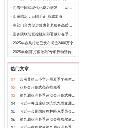
向着中国式现代化奋力进发——写在2025年全国两会
山东临沂：百团千企 商城出海
多部门合力促进普惠养老服务高质量发展
国务院联防联控机制部署做好春季重点传染病防治工作
2025年春风行动已发布岗位2400万个
2025年全国“打假治敲”专项行动暨传媒监管电视电
热门文章
莒南县第三小学开展夏季学生体质健康抽测工作
亚冬会开幕式亮点抢先看
第九届亚洲冬季运动会开幕式并举行外事活动 “学习强
习近平将出席哈尔滨第九届亚洲冬季运动会开幕式
习近平会见国际奥林匹克委员会主席巴赫
第九届亚洲冬季运动会在哈尔滨隆重开幕
习近平在哈尔滨第九届亚洲冬季运动会开幕式欢迎宴会上