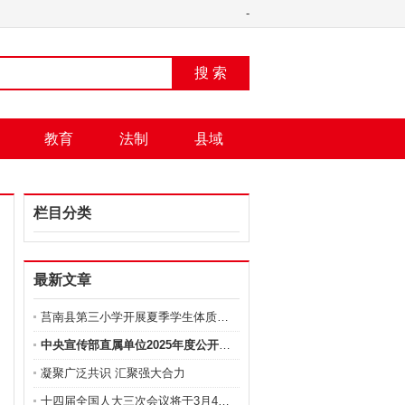
-
搜 索
教育
法制
县域
栏目分类
最新文章
莒南县第三小学开展夏季学生体质健康抽测工作
中央宣传部直属单位2025年度公开招聘工作人员公告
凝聚广泛共识 汇聚强大合力
十四届全国人大三次会议将于3月4日12时举行新闻发