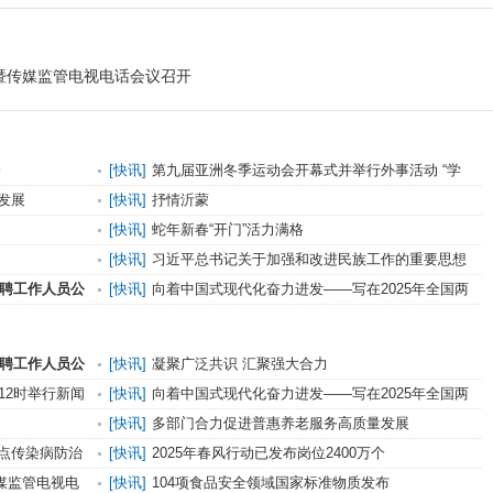
动暨传媒监管电视电话会议召开
个
[
快讯
]
第九届亚洲冬季运动会开幕式并举行外事活动 “学
习强国”学习平
发展
[
快讯
]
抒情沂蒙
[
快讯
]
​蛇年新春“开门”活力满格
出
[
快讯
]
习近平总书记关于加强和改进民族工作的重要思想
学习读本》出版发
招聘工作人员公
[
快讯
]
向着中国式现代化奋力进发——写在2025年全国两
会召开之际
招聘工作人员公
[
快讯
]
凝聚广泛共识 汇聚强大合力
12时举行新闻
[
快讯
]
向着中国式现代化奋力进发——写在2025年全国两
会召开之际
[
快讯
]
多部门合力促进普惠养老服务高质量发展
点传染病防治
[
快讯
]
2025年春风行动已发布岗位2400万个
传媒监管电视电
[
快讯
]
104项食品安全领域国家标准物质发布