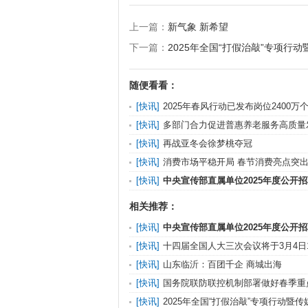
上一篇：
新气象 新希望
下一篇：
2025年全国“打假治敲”专项行
随便看看：
[
快讯
]
2025年春风行动已发布岗位2400万
[
快讯
]
多部门合力促进普惠养老服务高质量
[
快讯
]
再战亚冬会徐梦桃夺冠
[
快讯
]
​消费市场平稳开局 春节消费亮点突
[
快讯
]
中央宣传部直属单位2025年度公开
告
相关推荐：
[
快讯
]
中央宣传部直属单位2025年度公开
告
[
快讯
]
十四届全国人大三次会议将于3月4日
发布会 “学
[
快讯
]
山东临沂：百团千企 商城出海
[
快讯
]
国务院联防联控机制部署做好春季重
工作
[
快讯
]
2025年全国“打假治敲”专项行动暨