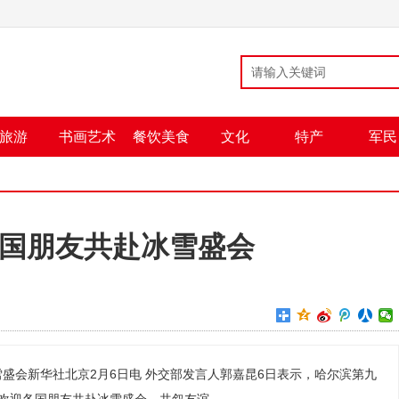
旅游
书画艺术
餐饮美食
文化
特产
军民
国朋友共赴冰雪盛会
盛会新华社北京2月6日电 外交部发言人郭嘉昆6日表示，哈尔滨第九