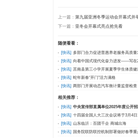
上一篇：
第九届亚洲冬季运动会开幕式并举
下一篇：
亚冬会开幕式亮点抢先看
随便看看：
[
快讯
]
多部门合力促进普惠养老服务高质量
[
快讯
]
向着中国式现代化奋力进发——写在2
会召开之际
[
快讯
]
莒南县第三小学开展夏季学生体质健
[
快讯
]
​蛇年新春“开门”活力满格
[
快讯
]
两部门开展动态汽车衡计量监督检查
相关推荐：
[
快讯
]
中央宣传部直属单位2025年度公开
告
[
快讯
]
十四届全国人大三次会议将于3月4日
发布会 “学
[
快讯
]
山东临沂：百团千企 商城出海
[
快讯
]
国务院联防联控机制部署做好春季重