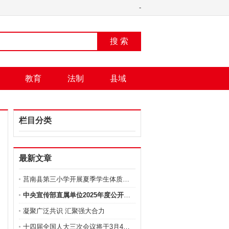
-
搜 索
教育
法制
县域
栏目分类
最新文章
莒南县第三小学开展夏季学生体质健康抽测工作
中央宣传部直属单位2025年度公开招聘工作人员公告
凝聚广泛共识 汇聚强大合力
十四届全国人大三次会议将于3月4日12时举行新闻发