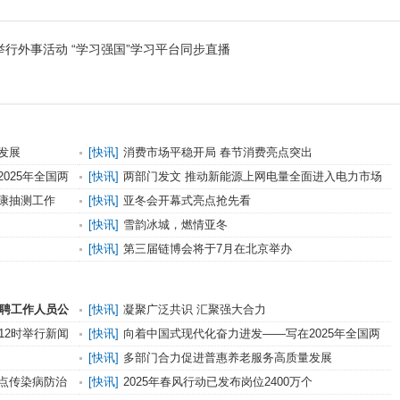
行外事活动 “学习强国”学习平台同步直播
发展
[
快讯
]
​消费市场平稳开局 春节消费亮点突出
025年全国两
[
快讯
]
两部门发文 推动新能源上网电量全面进入电力市场
康抽测工作
[
快讯
]
亚冬会开幕式亮点抢先看
[
快讯
]
雪韵冰城，燃情亚冬
[
快讯
]
第三届链博会将于7月在北京举办
招聘工作人员公
[
快讯
]
凝聚广泛共识 汇聚强大合力
12时举行新闻
[
快讯
]
向着中国式现代化奋力进发——写在2025年全国两
会召开之际
[
快讯
]
多部门合力促进普惠养老服务高质量发展
点传染病防治
[
快讯
]
2025年春风行动已发布岗位2400万个