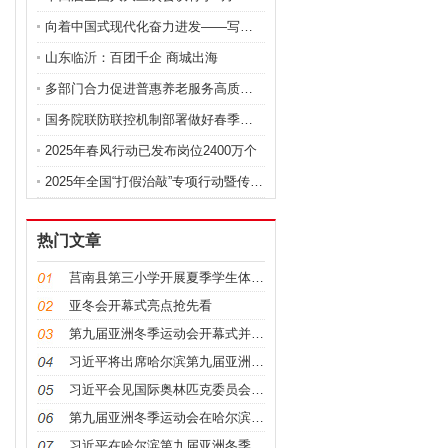
向着中国式现代化奋力进发——写在2025年全国两会
山东临沂：百团千企 商城出海
多部门合力促进普惠养老服务高质量发展
国务院联防联控机制部署做好春季重点传染病防治工作
2025年春风行动已发布岗位2400万个
2025年全国“打假治敲”专项行动暨传媒监管电视电
热门文章
莒南县第三小学开展夏季学生体质健康抽测工作
亚冬会开幕式亮点抢先看
第九届亚洲冬季运动会开幕式并举行外事活动 “学习强
习近平将出席哈尔滨第九届亚洲冬季运动会开幕式
习近平会见国际奥林匹克委员会主席巴赫
第九届亚洲冬季运动会在哈尔滨隆重开幕
习近平在哈尔滨第九届亚洲冬季运动会开幕式欢迎宴会上