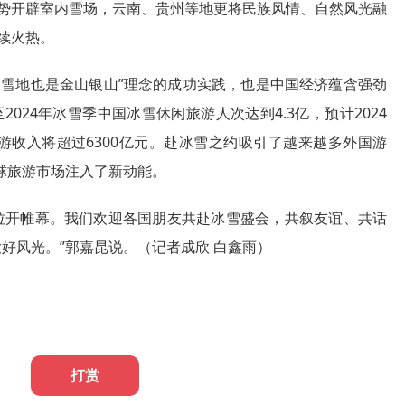
势开辟室内雪场，云南、贵州等地更将民族风情、自然风光融
续火热。
天雪地也是金山银山”理念的成功实践，也是中国经济蕴含强劲
2024年冰雪季中国冰雪休闲旅游人次达到4.3亿，预计2024
，旅游收入将超过6300亿元。赴冰雪之约吸引了越来越多外国游
全球旅游市场注入了新动能。
拉开帷幕。我们欢迎各国朋友共赴冰雪盛会，共叙友谊、共话
大好风光。”郭嘉昆说。（记者成欣 白鑫雨）
打赏