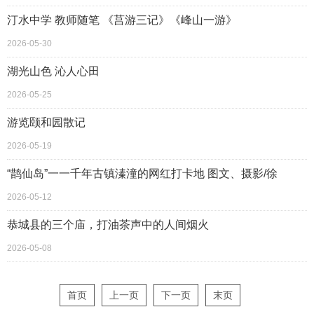
汀水中学 教师随笔 《莒游三记》《峰山一游》
2026-05-30
湖光山色 沁人心田
2026-05-25
游览颐和园散记
2026-05-19
“鹊仙岛”一一千年古镇溱潼的网红打卡地 图文、摄影/徐
2026-05-12
恭城县的三个庙，打油茶声中的人间烟火
2026-05-08
首页
上一页
下一页
末页