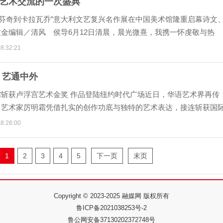
艺术交流的一次盛典
·芬奇到卡拉瓦乔”意大利文艺复兴名作展在中国美术馆隆重启幕诗文
金编辑／清风 侯导6月12日清晨，晨光微熹，我携一怀虔敬与热
了奔赴艺
8:32:21
 艺通中外
霜斩获卢浮宫艺术金奖 作品登陆纽约时代广场近日，华语艺术界再传
名艺术家厉明霜凭借扎实的创作功底与独特的艺术表达，接连斩获国
荣誉、亮相世
8:26:00
1
2
3
4
5
下一页
末页
Copyright © 2023-2025 融媒网 版权所有
鲁ICP备2021038253号-2
鲁公网安备37130202372748号