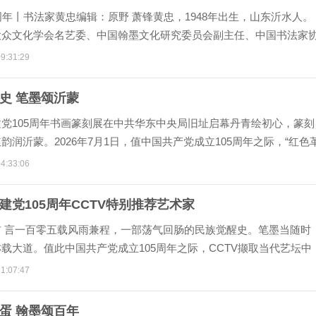
周年丨书法家黄忠编辑：原野 萧锋黄忠，1948年出生，山东沂水人。
大众文化学会名艺委、中国翰墨文化研究委员会副主任、中国书法家
中国楹
9:31:29
史 笔墨颂沂蒙
党105周年书画篆刻展在中共华东中央局旧址启幕丹青绘初心，篆刻
韵润沂蒙。2026年7月1日，值中国共产党成立105周年之际，“红色
4:33:06
建党105周年CCTV特别推荐艺术家
前 言一百零五载风雨兼程，一部荡气回肠的民族觉醒史。笔墨当随时
载大道。值此中国共产党成立105周年之际，CCTV撷取当代艺坛中
人文厚度
1:07:47
蛋 翰墨颂百年