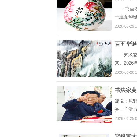
—— 书画
一建党华诞
赞党的百
2026-06-29 1
百五华诞
——艺术家
来。202
时代笔墨
2026-06-26 1
书法家黄
编辑：原野
委、临沂
画艺术发
2026-06-25 0
寇俊宝大