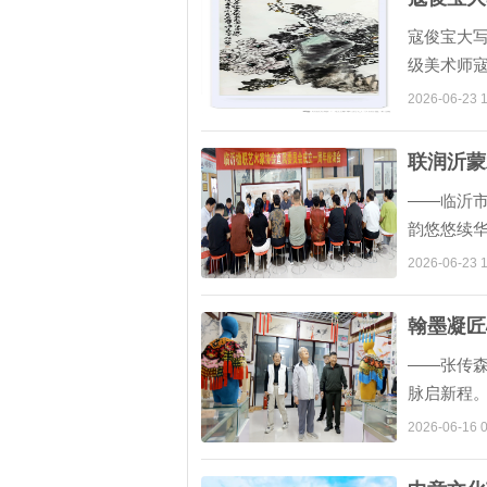
寇俊宝大
级美术师寇
极处即是
2026-06-23 1
联润沂蒙
——临沂
韵悠悠续华
座谈会在
2026-06-23 1
翰墨凝匠
——张传
脉启新程。
章”张传森
2026-06-16 0