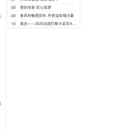
墨韵传薪 匠心筑梦
礼
春风和畅墨韵长 丹青溢彩颂沂蒙
黄忠——2026法国巴黎大皇宫ART CAPITAL 国际艺
书