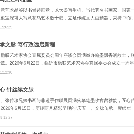
写意艺术品鉴以书骨铸画意，以大墨写生机。当代著名书画家、国家
俊宝深耕大写意花鸟艺术数十载，立足传统文人画精髓，秉持 “写到
画，画到极
1:26:25
承文脉 笃行致远启新程
市楹联艺术家协会直属委员会周年座谈会圆满举办翰墨飘香润故土，
章。2026年6月22日，临沂市楹联艺术家协会直属委员会成立一周年
临沂市
1:12:36
心 针丝续文脉
森、张传珍兄妹书画与非遗手作联展圆满落幕笔墨收官留雅韵，匠心
2026年6月15日，历经两月精彩呈现的“庆五一、文脉传承、赓续华
、张
9:12:27