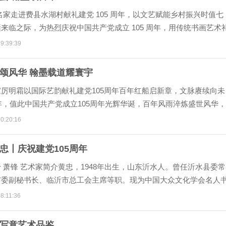
名家走进费县水湖村献礼建党 105 周年，以文艺赋能乡村振兴时值七
来临之际，为热烈庆祝中国共产党成立 105 周年，用传统书画艺术
9:39:39
颂风华 翰墨载道耀寰宇
厉明霜以国际艺韵献礼建党105周年百年红船启新章，文脉赓续向未
6年，值此中国共产党成立105周年光辉华诞，百年风雨淬炼盛世风华，
书写
0:20:16
忠丨庆祝建党105周年
 萧锋 艺术家简介黄忠，1948年出生，山东沂水人。曾任沂水县委常
市委副秘书长、临沂市总工会主席等职。现为中国大众文化学会名人
展委员
8:11:36
写意艺术品鉴