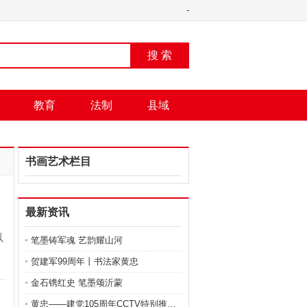
-
搜 索
教育
法制
县域
书画艺术栏目
最新资讯
以
笔墨铸军魂 艺韵耀山河
贺建军99周年丨书法家黄忠
金石镌红史 笔墨颂沂蒙
黄忠——建党105周年CCTV特别推荐艺术家