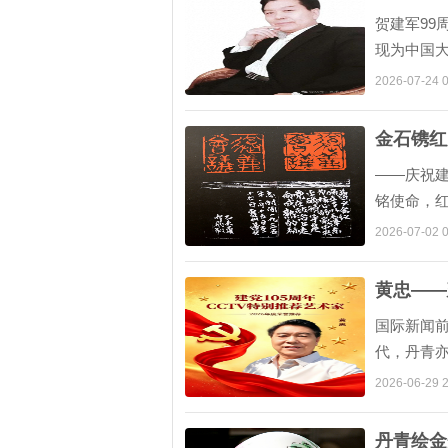
贺建军99
现为中国
会会员、
2026-07-24 0
金石镌红
——庆祝建
铭使命，红
命印记彭
2026-07-02 0
黄忠——
国际新闻
代，丹青亦
一批深具
2026-06-29 2
丹青绘金