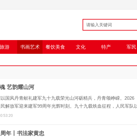
旅游
书画艺术
餐饮美食
文化
特产
军民
魂 艺韵耀山河
以国风丹青献礼建军九十九载荣光山河砺精兵，丹青颂峥嵘。2026
人民解放军迎来建军99周年光辉时刻。九十九载铁血征程，人民军队
踏平坎坷
0:53:20
9周年丨书法家黄忠