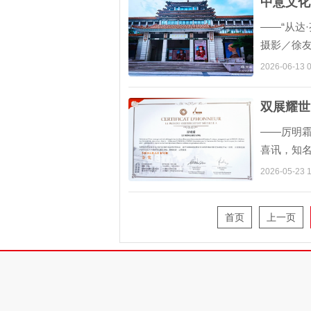
中意文化
——“从达
摄影／徐友
望，踏上
2026-06-13 0
双展耀世
——厉明
喜讯，知
艺术重磅
2026-05-23 1
首页
上一页