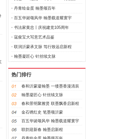
丹青绘金蛋 翰墨颂百年
协
百五华诞颂风华 翰墨载道耀寰宇
书法家黄忠丨庆祝建党105周年
寇俊宝大写意艺术品鉴
联润沂蒙承文脉 笃行致远启新程
翰墨凝匠心 针丝续文脉
革
热门排行
春和沂蒙凝翰墨 一缕墨香漫清辰
翰墨凝匠心 针丝续文脉
春和景明聚雅贤 联墨飘香启新程
金石镌红史 笔墨颂沂蒙
百五华诞颂风华 翰墨载道耀寰宇
联韵迎新春 翰墨启新程
丹青绘金蛋 翰墨颂百年